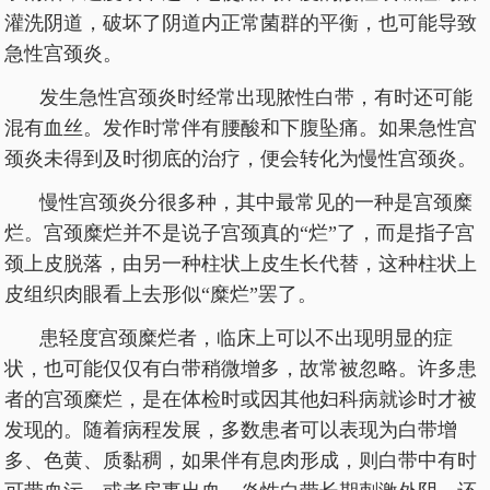
灌洗阴道，破坏了阴道内正常菌群的平衡，也可能导致
急性宫颈炎。
发生急性宫颈炎时经常出现脓性白带，有时还可能
混有血丝。发作时常伴有腰酸和下腹坠痛。如果急性宫
颈炎未得到及时彻底的治疗，便会转化为慢性宫颈炎。
慢性宫颈炎分很多种，其中最常见的一种是宫颈糜
烂。宫颈糜烂并不是说子宫颈真的“烂”了，而是指子宫
颈上皮脱落，由另一种柱状上皮生长代替，这种柱状上
皮组织肉眼看上去形似“糜烂”罢了。
患轻度宫颈糜烂者，临床上可以不出现明显的症
状，也可能仅仅有白带稍微增多，故常被忽略。许多患
者的宫颈糜烂，是在体检时或因其他妇科病就诊时才被
发现的。随着病程发展，多数患者可以表现为白带增
多、色黄、质黏稠，如果伴有息肉形成，则白带中有时