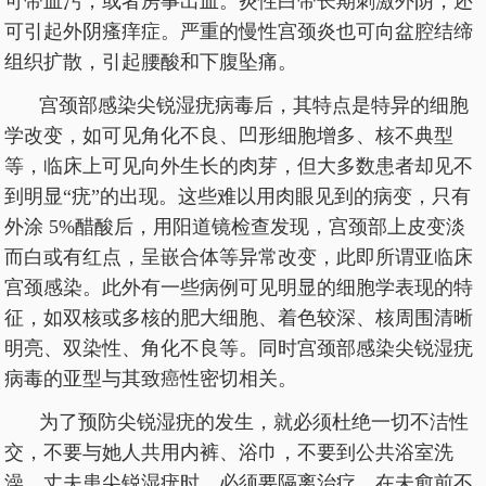
可带血污，或者房事出血。炎性白带长期刺激外阴，还
可引起外阴瘙痒症。严重的慢性宫颈炎也可向盆腔结缔
组织扩散，引起腰酸和下腹坠痛。
宫颈部感染尖锐湿疣病毒后，其特点是特异的细胞
学改变，如可见角化不良、凹形细胞增多、核不典型
等，临床上可见向外生长的肉芽，但大多数患者却见不
到明显“疣”的出现。这些难以用肉眼见到的病变，只有
外涂 5%醋酸后，用阳道镜检查发现，宫颈部上皮变淡
而白或有红点，呈嵌合体等异常改变，此即所谓亚临床
宫颈感染。此外有一些病例可见明显的细胞学表现的特
征，如双核或多核的肥大细胞、着色较深、核周围清晰
明亮、双染性、角化不良等。同时宫颈部感染尖锐湿疣
病毒的亚型与其致癌性密切相关。
为了预防尖锐湿疣的发生，就必须杜绝一切不洁性
交，不要与她人共用内裤、浴巾，不要到公共浴室洗
澡。丈夫患尖锐湿疣时，必须要隔离治疗，在未愈前不