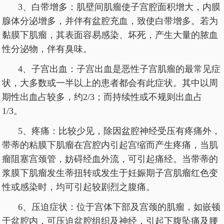
3、白带增多：肌壁间肌瘤使子宫腔面积增大，内膜
腺体分泌增多，并伴有盆腔充血，致使白带增多。若为
黏膜下肌瘤，其表面容易感染、坏死，产生大量的脓血
性分泌物，伴有臭味。
4、子宫出血：子宫出血是恶性子宫肌瘤的最常见症
状，大多数或一半以上的患者都会有此症状。其中以周
期性出血占较多，约2/3；而持续性或不规则出血占
1/3。
5、疼痛：比较少见，除因盆腔神经受压有疼痛外，
带蒂的粘膜下肌瘤在宫腔内引起宫缩而产生疼痛，当肌
瘤阻塞宫颈管，妨碍经血外流，可引起痛经。当带蒂的
浆膜下肌瘤发生蒂扭转或发生于妊娠期子宫肌瘤红色变
性或感染时，均可引起较剧烈之腹痛。
6、压迫症状：位于宫体下部及宫颈的肌瘤，如嵌顿
于盆腔内，可压迫盆腔组织及神经，引起下腹坠痛及腰