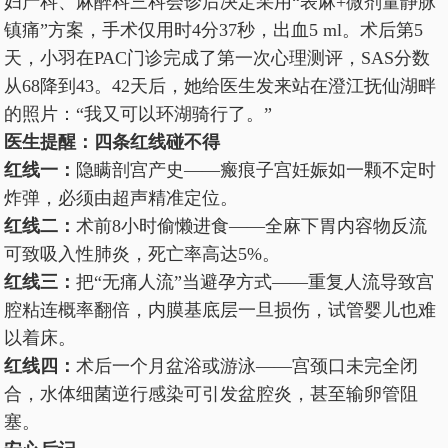
妇产科、麻醉科三科会诊后决定采用“表麻+微剂量静脉
镇痛”方案，手术仅用时4分37秒，出血5 ml。术后第5
天，小羽在PAC门诊完成了第一次心理测评，SAS分数
从68降到43。42天后，她给医生发来站在澄江抚仙湖畔
的照片：“我又可以环湖骑行了。”
医生提醒：四条红线碰不得
红线一：
隐瞒剖宫产史——瘢痕子宫妊娠如一颗不定时
炸弹，必须由超声精准定位。
红线二：
术前8小时偷懒进食——全麻下胃内容物反流
可致吸入性肺炎，死亡率高达5%。
红线三：
把“无痛人流”当避孕方式——重复人流导致宫
腔粘连概率翻倍，内膜基底层一旦损伤，试管婴儿也难
以着床。
红线四：
术后一个月盆浴或游泳——宫颈口未完全闭
合，水体细菌逆行感染可引发盆腔炎，甚至输卵管阻
塞。