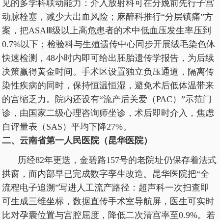
见的多学科联动能力：介入放射科可在分娩前先行子宫
动脉栓塞，减少大出血风险；麻醉科推行“分层镇痛”方
案，把ASAⅢ级以上高危患者的术中低血压发生率压到
0.7%以下；检验科与生殖遗传中心同步开展绒毛染色体
快速检测，48小时内即可给出胚胎遗传学报告，为后续
决策赢得黄金时间。手术区设置独立负压通道，隔离传
染性疾病的同时，保持恒温恒湿，避免术后低体温带来
的宫缩乏力。院内还设有“流产后关爱（PAC）”示范门
诊，由国家二级心理咨询师坐诊，术后即时介入，焦虑
自评量表（SAS）平均下降27%。
二、云南省第一人民医院（昆华医院）
历经82年更迭，金碧路157号的老院址仍保存着法式
拱窗，而内部早已完成数字孪生改造。昆华医院把“全
流程电子追溯”写进人工流产路径：超声科一次扫查即
可生成三维坐标，数据直传手术室导航屏，医生可实时
比对孕囊位置与宫腔屈度，降低二次清宫率至0.9%。若