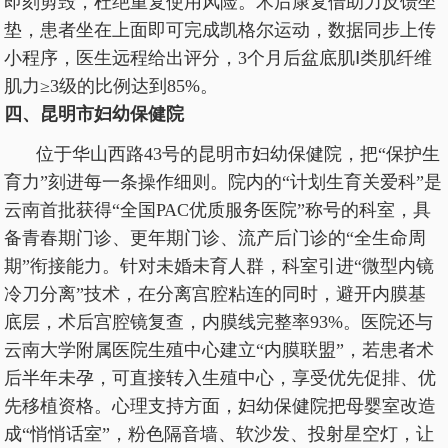
即刻剪毁，杜绝重复使用风险。术后康复借助力反馈坐
垫，患者坐在上面即可完成凯格尔运动，数据同步上传
小程序，医生远程给出评分，3个月后盆底肌Ⅰ类肌纤维
肌力≥3级的比例达到85%。
四、昆明市妇幼保健院
位于华山西路43号的昆明市妇幼保健院，把“保护生
育力”刻进每一条操作细则。院内的“计划生育关爱科”是
云南首批获得“全国PAC优质服务医院”称号的科室，具
备青春期门诊、更年期门诊、流产后门诊的“全生命周
期”衔接能力。针对未婚未育人群，科室引进“微型内镜
冷刀分离”技术，在分离宫腔粘连的同时，避开内膜基
底层，术后宫腔镜复查，内膜线完整率93%。医院还与
云南大学附属医院生殖中心建立“内膜联盟”，若患者术
后半年未孕，可直接转入生殖中心，享受优先促排、优
先移植资格。心理支持方面，妇幼保健院把母婴室改造
成“悄悄话室”，粉色隔音墙、软沙发、投射星空灯，让