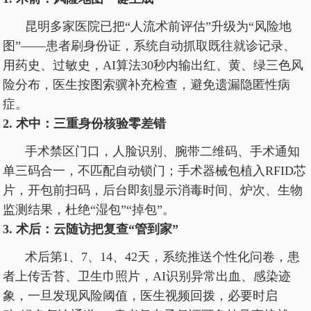
昆明多家医院已把“人流术前评估”升级为“风险地
图”——患者刷身份证，系统自动抓取既往就诊记录、
用药史、过敏史，AI算法30秒内输出红、黄、绿三色风
险分布，医生按图索骥补充检查，避免遗漏隐匿性病
症。
2. 术中：三重身份核验零差错
手术禁区门口，人脸识别、腕带二维码、手术通知
单三码合一，不匹配自动锁门；手术器械包植入RFID芯
片，开包前扫码，后台即刻显示消毒时间、炉次、生物
监测结果，杜绝“湿包”“掉包”。
3. 术后：云随访把复查“管到家”
术后第1、7、14、42天，系统推送个性化问卷，患
者上传舌苔、卫生巾照片，AI识别异常出血、感染迹
象，一旦发现风险阈值，医生视频回拨，必要时启