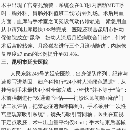
术中出现子宫穿孔预警，系统会在0.3秒内启动MDT呼
叫，胸外科、胃肠外科值班二线5分钟到场。术后用血
方面，血库与手术室之间架设气动传输轨道，紧急用血
从申请到出库最快138秒完成。医院还联合昆明市妇幼
保健院成立“昆华—妇幼人流后月经病联合门诊”，针对
术后宫腔粘连、月经稀发进行三个月滚动随访，内膜恢
复厚度≥7 mm的比例提升至81.4%。
三、昆明市延安医院
人民东路245号的延安医院，出身部队序列，纪律与
速度写进基因。妇产科推行“24小时人流绿色通道”，从
挂号到手术最快4小时全部完成，但“快”并不等于“简”：
术前强制进行“双通道”评估——门诊医师初筛+麻醉门
诊二次评估，把禁忌症遗漏率降到0。手术采用“一次性
宫腔观察吸引系统”，镜头与吸引管同轴，医生在直视
下定点吸胚，术中出血量平均仅8 ml；手术结束后器械