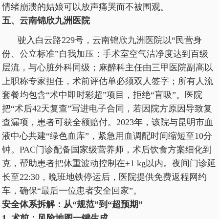
情绪崩溃的姑娘可以放声痛哭而不被围观。
五、云南锦欣九洲医院
驶入白云路229号，云南锦欣九洲医院以“民营身
份、公立标准”自我加压：手术室空气洁净度达到百级
层流，与心脏外科同级；麻醉科主任由三甲医院副高以
上职称专家担任，术前评估单必须双人签字；所有人流
套餐均包含“术中即时彩超”项目，拒绝“盲吸”。医院
把“术后42天复查”写进电子合同，若因院方原因导致复
查漏项，患者可获全额赔付。2023年，该院与昆明市血
液中心共建“绿色血库”，紧急用血调配时间缩短至10分
钟。PAC门诊配备国家级营养师，术后饮食方案细化到
克，帮助患者把体重波动控制在±1 kg以内。夜间门诊延
长至22:30，晚班地铁停运后，医院提供免费返程网约
车，确保“最后一位患者安全回家”。
安全体系拆解：从“规范”到“超预期”
1. 术前：风险地图一键生成