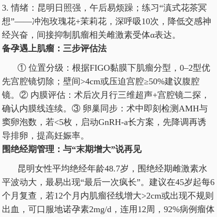
3. 情绪：昆明日照强，午后易烦躁；练习“滇式花茶冥
想”——冲泡玫瑰花+茉莉花，深呼吸10次，降低交感神
经兴奋，间接抑制肌瘤相关雌激素受体α表达。
备孕遇上肌瘤：三步评估法
① 位置分级：根据FIGO黏膜下肌瘤分型，0–2型优
先宫腔镜切除；壁间>4cm或压迫宫腔≥50%建议腹腔
镜。② 内膜评估：术后次月行三维超声+宫腔镜二探，
确认内膜线连续。③ 卵巢同步：术中即刻检测AMH与
窦卵泡数，若<5枚，启动GnRH-a长方案，先降调再诱
导排卵，提高妊娠率。
围绝经期管理：与“末期增大”说再见
昆明女性平均绝经年龄48.7岁，围绝经期雌激素水
平波动大，最易出现“最后一次疯长”。建议在45岁起每6
个月复查，若12个月内肌瘤径线增大>2cm或出现不规则
出血，可口服地诺孕素2mg/d，连用12周，92%病例瘤体