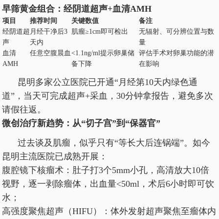
早筛黄金组合：经阴道超声+血清AMH
项目
推荐时间
关键数值
备注
经阴道超
月经干净后3
肌瘤≥1cm即可检出
无辐射、可分辨位置与数
声
天内
量
血清
任意空腹晨血
<1.1ng/ml提示卵巢储
评估手术对卵巢功能的潜
AMH
备下降
在影响
昆明多家公立医院已开通“月经第10天内绿色通
道”，当天可完成超声+采血，30分钟拿报告，避免多次
请假往返。
微创治疗新趋势：从“切子宫”到“保器官”
过去谈及肌瘤，似乎只有“等长大后连锅端”。如今
昆明主流医院已成熟开展：
腹腔镜下核瘤术：肚子打3个5mm小孔，高清放大10倍
视野，逐一剥除瘤体，出血量<50ml，术后6小时即可饮
水；
高强度聚焦超声（HIFU）：体外发射超声聚焦至瘤体内