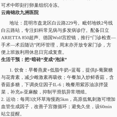
可术中即刻行卵巢组织冷冻。
云南锦欣九洲医院
地址：昆明市盘龙区白云路229号。毗邻地铁2号线
白云路站，专注妇科常见病与多发病诊疗。配备日立
ARIETTA 850超声、德国Wolf宫腔镜，推行“门诊检查—
手术—术后随访”闭环管理，周末亦开放专家门诊，方
便上班族利用休息日完成复查。
生活干预：把“暗砖”变成“泡沫”
1. 饮食：早餐燕麦+低脂牛奶+蓝莓，提供β-葡聚糖
与花青素，减少雌激素再吸收；午餐加入炒鲜香菇，含
香菇多糖，下调炎症因子IL-6；晚餐用紫苏油凉拌菠
菜，补充α-亚麻酸，抑制平滑肌异常增殖。
2. 运动：每周3次环草海慢跑5km，高原低氧刺激可增加
血管生成因子，改善子宫微循环；避免久坐，设60min
站立提醒。