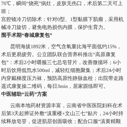
70℃，瞬间“烧死”病灶，皮肤无伤口，术后第二天可上
班；
宫腔镜冷刀切除术：针对0型、1型黏膜下肌瘤，采用机
械冷刀旋切，避免电热损伤内膜，保护生育力。
围手术期“春城康复包”
昆明海拔1892米，空气含氧量比海平面低约15%，
术后更易疲劳。公立团队联合营养科推出“高原康复
包”：术后2小时嚼服三七总皂苷片，改善微循环；6小
时后饮用低氘水500ml，减轻红细胞聚集；术后24小时
内穿戴梯度压力袜，预防高原性静脉血栓；出院带走路
遥式康复操二维码，每日3min，居家跟练即可。
中医辅助“云药”方案
云南本地药材资源丰富，云南省中医医院妇科在术
后第3天起辨证外敷“滇重楼+文山三七”贴片，24小时持
续释放皂苷，促进肌层创面吸收；配合口服“滇黄精颗