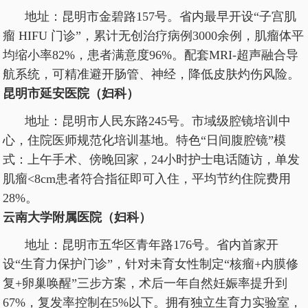
地址：昆明市金碧路157号。省内最早开设“子宫肌
瘤 HIFU 门诊”，累计无创治疗病例3000余例，肌瘤体平
均缩小率82%，患者满意度96%。配套MRI-超声融合导
航系统，可精准避开肠管、神经，降低皮肤灼伤风险。
昆明市延安医院（妇科）
地址：昆明市人民东路245号。市域级腔镜培训中
心，住院医师规范化培训基地。特色“日间腹腔镜”模
式：上午手术、傍晚回家，24小时护士电话随访，单发
肌瘤<8cm患者符合指征即可入住，平均节约住院费用
28%。
云南大学附属医院（妇科）
地址：昆明市五华区青年路176号。省内首家开
设“生育力保护门诊”，针对未育女性制定“核瘤+内膜修
复+卵巢唤醒”三步方案，术后一年自然妊娠率提升到
67%，复发率控制在5%以下。拥有独立生育力实验室，