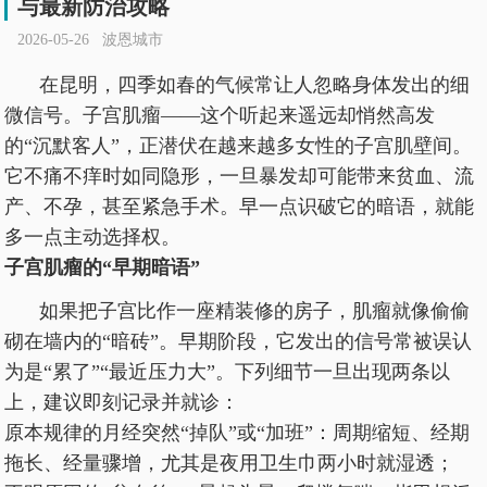
与最新防治攻略
2026-05-26 波恩城市
在昆明，四季如春的气候常让人忽略身体发出的细
微信号。子宫肌瘤——这个听起来遥远却悄然高发
的“沉默客人”，正潜伏在越来越多女性的子宫肌壁间。
它不痛不痒时如同隐形，一旦暴发却可能带来贫血、流
产、不孕，甚至紧急手术。早一点识破它的暗语，就能
多一点主动选择权。
子宫肌瘤的“早期暗语”
如果把子宫比作一座精装修的房子，肌瘤就像偷偷
砌在墙内的“暗砖”。早期阶段，它发出的信号常被误认
为是“累了”“最近压力大”。下列细节一旦出现两条以
上，建议即刻记录并就诊：
原本规律的月经突然“掉队”或“加班”：周期缩短、经期
拖长、经量骤增，尤其是夜用卫生巾两小时就湿透；