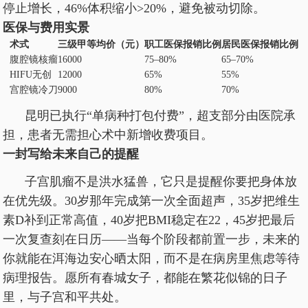
停止增长，46%体积缩小>20%，避免被动切除。
医保与费用实景
术式
三级甲等均价（元）
职工医保报销比例
居民医保报销比例
腹腔镜核瘤
16000
75–80%
65–70%
HIFU无创
12000
65%
55%
宫腔镜冷刀
9000
80%
70%
昆明已执行“单病种打包付费”，超支部分由医院承
担，患者无需担心术中新增收费项目。
一封写给未来自己的提醒
子宫肌瘤不是洪水猛兽，它只是提醒你要把身体放
在优先级。30岁那年完成第一次全面超声，35岁把维生
素D补到正常高值，40岁把BMI稳定在22，45岁把最后
一次复查刻在日历——当每个阶段都前置一步，未来的
你就能在洱海边安心晒太阳，而不是在病房里焦虑等待
病理报告。愿所有春城女子，都能在繁花似锦的日子
里，与子宫和平共处。