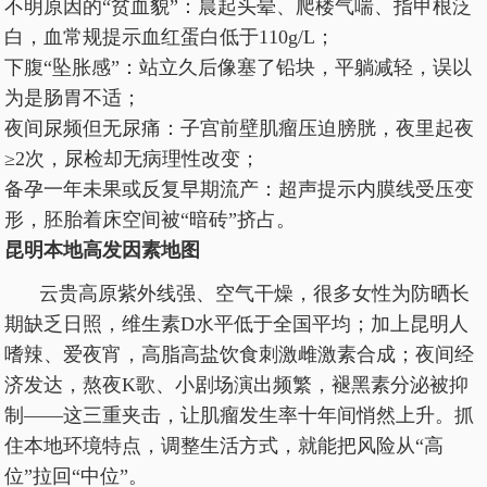
不明原因的“贫血貌”：晨起头晕、爬楼气喘、指甲根泛
白，血常规提示血红蛋白低于110g/L；
下腹“坠胀感”：站立久后像塞了铅块，平躺减轻，误以
为是肠胃不适；
夜间尿频但无尿痛：子宫前壁肌瘤压迫膀胱，夜里起夜
≥2次，尿检却无病理性改变；
备孕一年未果或反复早期流产：超声提示内膜线受压变
形，胚胎着床空间被“暗砖”挤占。
昆明本地高发因素地图
云贵高原紫外线强、空气干燥，很多女性为防晒长
期缺乏日照，维生素D水平低于全国平均；加上昆明人
嗜辣、爱夜宵，高脂高盐饮食刺激雌激素合成；夜间经
济发达，熬夜K歌、小剧场演出频繁，褪黑素分泌被抑
制——这三重夹击，让肌瘤发生率十年间悄然上升。抓
住本地环境特点，调整生活方式，就能把风险从“高
位”拉回“中位”。