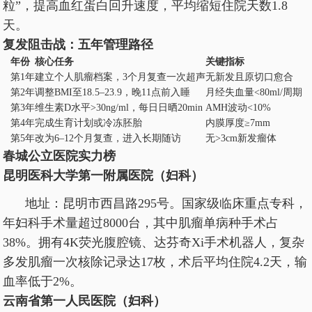
粒”，提高血红蛋白回升速度，平均缩短住院天数1.8
天。
复发阻击战：五年管理路径
年份
核心任务
关键指标
第1年
建立个人肌瘤档案，3个月复查一次超声
无新发且原切口愈合
第2年
调整BMI至18.5–23.9，晚11点前入睡
月经失血量<80ml/周期
第3年
维生素D水平>30ng/ml，每日日晒20min
AMH波动<10%
第4年
完成生育计划或冷冻胚胎
内膜厚度≥7mm
第5年
改为6–12个月复查，进入长期随访
无>3cm新发瘤体
春城公立医院实力榜
昆明医科大学第一附属医院（妇科）
地址：昆明市西昌路295号。国家级临床重点专科，
年妇科手术量超过8000台，其中肌瘤单病种手术占
38%。拥有4K荧光腹腔镜、达芬奇Xi手术机器人，复杂
多发肌瘤一次核除记录达17枚，术后平均住院4.2天，输
血率低于2%。
云南省第一人民医院（妇科）