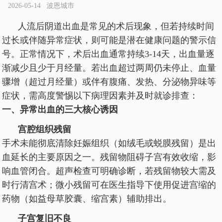
2026-05-14 波恩城市
人流后阴道出血是常见的术后现象，但若持续时间
过长或伴随异常症状，则可能是潜在健康问题的警示信
号。正常情况下，术后出血通常持续3-14天，出血量逐
渐减少且少于月经量。若出血超过两周仍未停止、血量
骤增（超过月经量）或伴有腹痛、发热、分泌物异味等
症状，需高度警惕以下病理因素并及时就诊排查：
一、异常出血的三大核心诱因
宫腔组织残留
手术未能彻底清除妊娠组织（如绒毛或蜕膜残留）是出
血延长的主要原因之一。残留物阻碍子宫有效收缩，影
响血管闭合。超声检查可明确诊断，若残留物较大需及
时行清宫术；微小残留可在医生指导下使用促进宫缩的
药物（如益母草胶囊、缩宫素）辅助排出。
子宫复旧不良