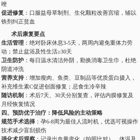
唑
促进修复
：口服益母草制剂、生化颗粒改善宫缩，辅以
铁剂纠正贫血
术后康复要点
生活管理
：绝对卧床休息3-5天，两周内避免重体力劳
动；禁止盆浴及性生活≥30天
卫生防护
：每日温水清洁外阴，勤换消毒卫生巾，杜绝
阴道冲洗
营养支持
：增加瘦肉、鱼类、豆制品等优质蛋白摄入，
补充维生素C促进创面修复；忌食生冷辛辣
随访机制
：术后7天、30天分别复查，评估内膜修复及
月经恢复情况
四、预防优于治疗：降低风险的主动策略
规范手术选择
：孕6-8周为最佳人流时机，优选可视操作
技术减少盲刮损伤
强化术后观察
：记录出血量变化（拍照比对）、体温及