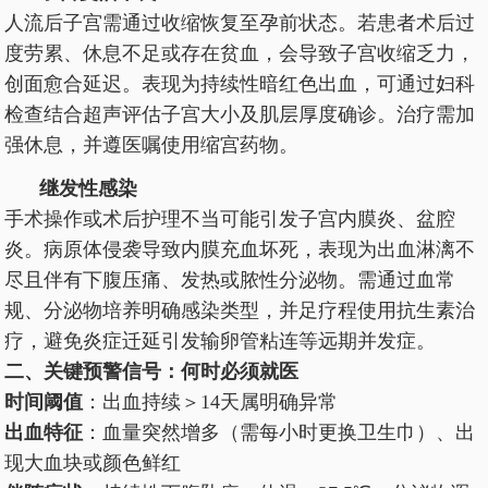
人流后子宫需通过收缩恢复至孕前状态。若患者术后过
度劳累、休息不足或存在贫血，会导致子宫收缩乏力，
创面愈合延迟。表现为持续性暗红色出血，可通过妇科
检查结合超声评估子宫大小及肌层厚度确诊。治疗需加
强休息，并遵医嘱使用缩宫药物。
继发性感染
手术操作或术后护理不当可能引发子宫内膜炎、盆腔
炎。病原体侵袭导致内膜充血坏死，表现为出血淋漓不
尽且伴有下腹压痛、发热或脓性分泌物。需通过血常
规、分泌物培养明确感染类型，并足疗程使用抗生素治
疗，避免炎症迁延引发输卵管粘连等远期并发症。
二、关键预警信号：何时必须就医
时间阈值
：出血持续＞14天属明确异常
出血特征
：血量突然增多（需每小时更换卫生巾）、出
现大血块或颜色鲜红