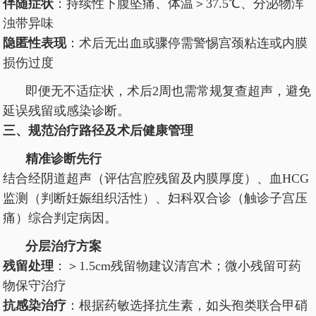
伴随症状
：持续性下腹坠痛、体温＞37.5℃、分泌物浑
浊带异味
隐匿性表现
：术后无出血或骤停需警惕宫颈粘连或内膜
损伤过度
即便无不适症状，术后2周也需常规复查超声，避免
延误残留或感染诊断。
三、规范治疗路径及术后健康管理
精准诊断先行
结合经阴道超声（评估宫腔残留及内膜厚度）、血HCG
监测（判断妊娠组织活性）、妇科双合诊（触诊子宫压
痛）综合判定病因。
分层治疗方案
残留处理
：＞1.5cm残留物建议清宫术；微小残留可药
物保守治疗
抗感染治疗
：根据药敏选择抗生素，如头孢类联合甲硝